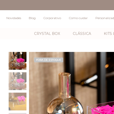
Novidades
Blog
Corporativo
Como cuidar
Personaliza
CRYSTAL BOX
CLÁSSICA
KITS
FORA DE ESTOQUE