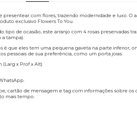
resentear com flores, trazendo modernidade e luxo. O arra
oduto exclusivo Flowers To You.
 tipo de ocasião, este arranjo com 4 rosas preservadas traz
 a tampa).
icos é que eles tem uma pequena gaveta na parte inferior,
s pessoais de sua preferência, como um porta joias.
(Larg x Prof x Alt)
a WhatsApp.
e, cartão de mensagem e tag com informações sobre os c
ito mais tempo.