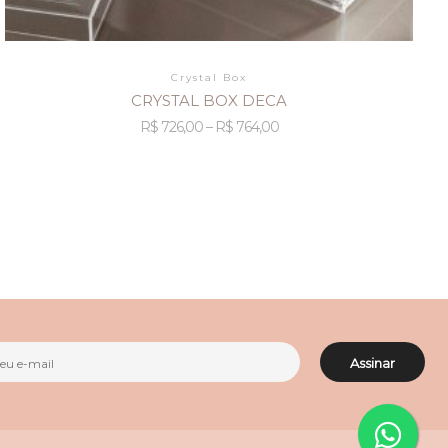
Crystal Box
CRYSTAL BOX DECA
R$
726,00
–
R$
764,00