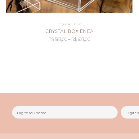
Crystal Box
CRYSTAL BOX ENEA
R$
563,00
–
R$
623,00