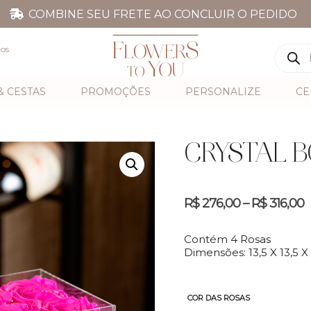
COMBINE SEU FRETE AO CONCLUIR O PEDIDO
dos
 & CESTAS
PROMOÇÕES
PERSONALIZE
CE
CRYSTAL B
R$
276,00
–
R$
316,00
Contém 4 Rosas
Dimensões: 13,5 X 13,5 X 
COR DAS ROSAS