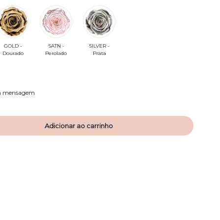
GOLD -
SATN -
SILVER -
Dourado
Perolado
Prata
om mensagem
Adicionar ao carrinho