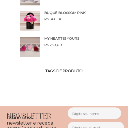
BUQUÊ BLOSSOM PINK
R$
860,00
MY HEART IS YOURS
R$
250,00
TAGS DE PRODUTO
NEWSLETTER
Assine nossa
newsletter e receba